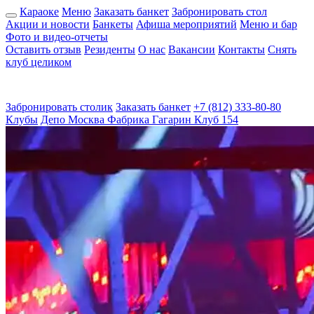
Караоке
Меню
Заказать банкет
Забронировать стол
Акции и новости
Банкеты
Афиша мероприятий
Меню и бар
Фото и видео-отчеты
Оставить отзыв
Резиденты
О нас
Вакансии
Контакты
Снять
клуб целиком
Забронировать столик
Заказать банкет
+7 (812) 333-80-80
Клубы
Депо
Москва
Фабрика
Гагарин
Клуб 154